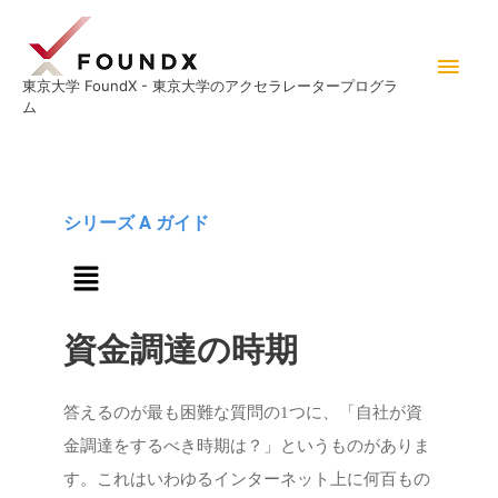
内
メ
容
イ
を
東京大学 FoundX - 東京大学のアクセラレータープログラ
ム
ス
ン
キ
メ
ッ
プ
ニ
シリーズ A ガイド
メ
ュ
ニ
ュ
ー
ー
資金調達の時期
答えるのが最も困難な質問の1つに、「自社が資
金調達をするべき時期は？」というものがありま
す。これはいわゆるインターネット上に何百もの