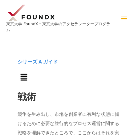
内
メ
容
イ
を
東京大学 FoundX - 東京大学のアクセラレータープログラ
ム
ス
ン
キ
メ
ッ
プ
ニ
シリーズ A ガイド
メ
ュ
ニ
ュ
ー
ー
戦術
競争を生み出し、市場を創業者に有利な状態に傾
けるために必要な並行的なプロセス運営に関する
戦略を理解できたところで、ここからはそれを実